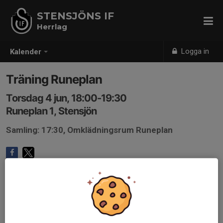
STENSJÖNS IF
Herrlag
Logga in
Kalender
Träning Runeplan
Torsdag 4 jun, 18:00-19:30
Runeplan 1, Stensjön
Samling: 17:30, Omklädningsrum Runeplan