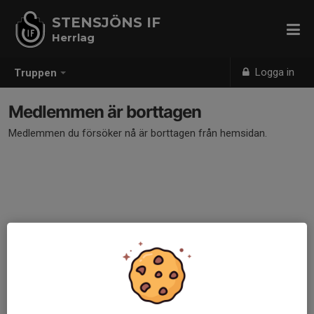
STENSJÖNS IF
Herrlag
Logga in
Truppen
Medlemmen är borttagen
Medlemmen du försöker nå är borttagen från hemsidan.