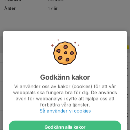
Ålder
17 år
ALLA SERIER
ALLA ÅR
2026
28
0
0
0
2025
38
0
0
0
Godkänn kakor
2024
33
0
0
0
Vi använder oss av kakor (cookies) för att vår
2023
24
0
0
0
webbplats ska fungera bra för dig. De används
2022
13
0
0
0
även för webbanalys i syfte att hjälpa oss att
förbättra våra tjänster.
2021
3
0
0
0
Så använder vi cookies
2020
5
0
0
0
2019
13
0
0
0
Godkänn alla kakor