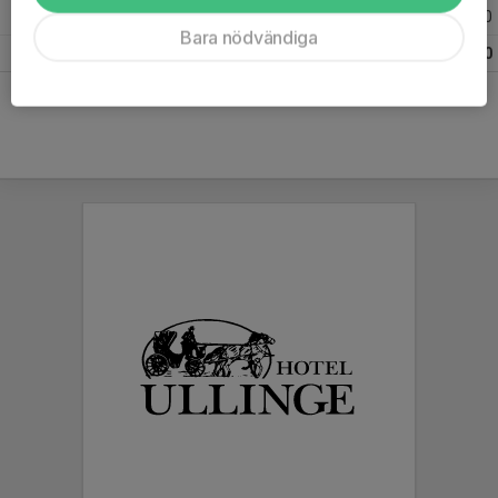
2018
10
0
0
0
Bara nödvändiga
Totalt
167
0
0
0