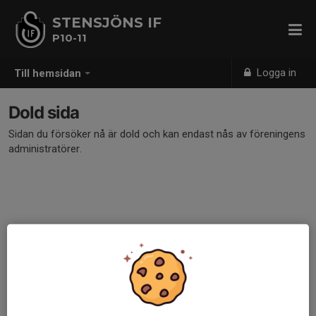
STENSJÖNS IF
P10-11
Logga in
Till hemsidan
Dold sida
Sidan du försöker nå är dold och kan endast nås av föreningens
administratörer.