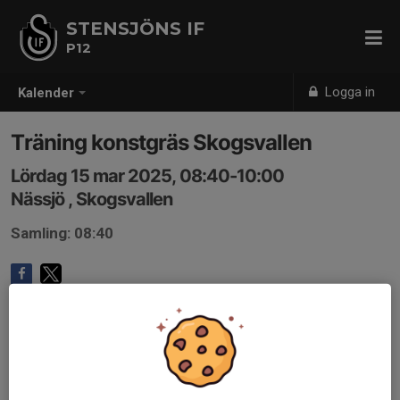
STENSJÖNS IF
P12
Logga in
Kalender
Träning konstgräs Skogsvallen
Lördag 15 mar 2025, 08:40-10:00
Nässjö , Skogsvallen
Samling: 08:40