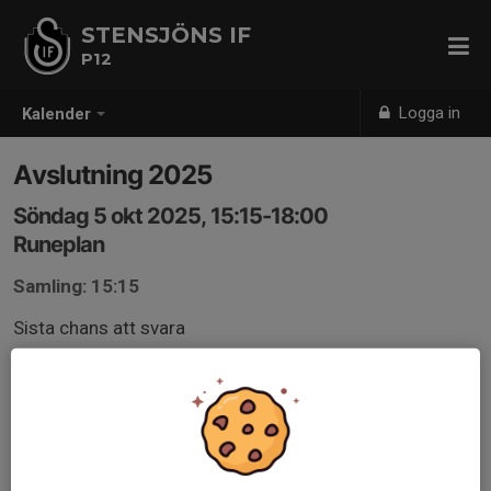
STENSJÖNS IF
P12
Logga in
Kalender
Avslutning 2025
Söndag 5 okt 2025, 15:15-18:00
Runeplan
Samling: 15:15
Sista chans att svara