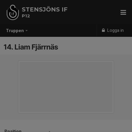
STENSJÖNS IF
P12
Logga in
Truppen
14. Liam Fjärrnäs
Position
-