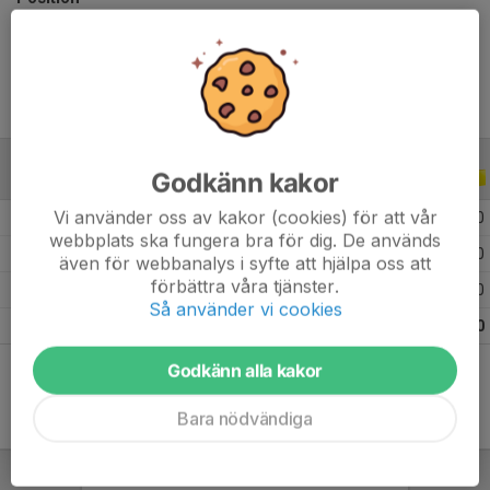
Ålder
13 år
Godkänn kakor
ALLA SERIER
ALLA ÅR
Vi använder oss av kakor (cookies) för att vår
2025
7
0
0
0
webbplats ska fungera bra för dig. De används
2024
10
0
0
0
även för webbanalys i syfte att hjälpa oss att
förbättra våra tjänster.
2023
6
0
0
0
Så använder vi cookies
Totalt
23
0
0
0
Godkänn alla kakor
Bara nödvändiga