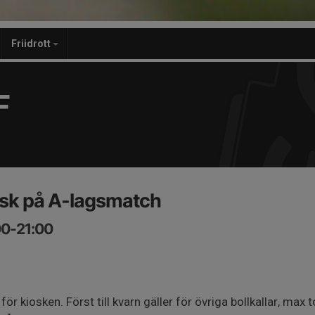
Friidrott
F
iosk på A-lagsmatch
00-21:00
för kiosken. Först till kvarn gäller för övriga bollkallar, max t