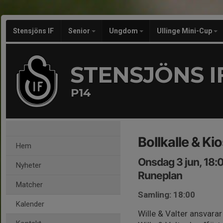
Stensjöns IF
Senior
Ungdom
Ullinge Mini-Cup
STENSJÖNS I
P14
Bollkalle & K
Hem
Onsdag 3 jun, 18:
Nyheter
Runeplan
Matcher
Samling: 18:00
Kalender
Wille & Valter ansvarar 