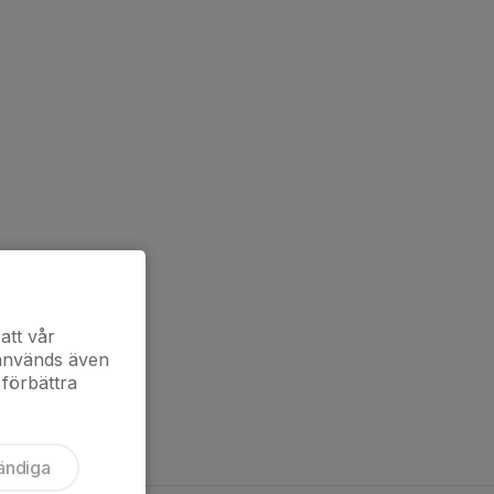
att vår
 används även
 förbättra
ändiga