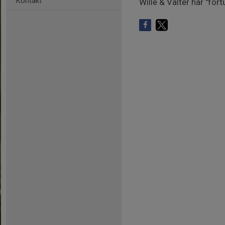
Kontakt
Wille & Valter har "förtu