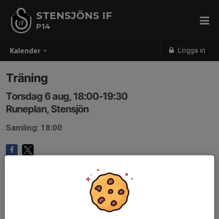
STENSJÖNS IF
P14
Logga in
Kalender
Träning
Torsdag 6 aug, 18:00-19:30
Runeplan, Stensjön
Samling: 18:00
Anmälan är öppen för lagets medlemmar.
Logga in här