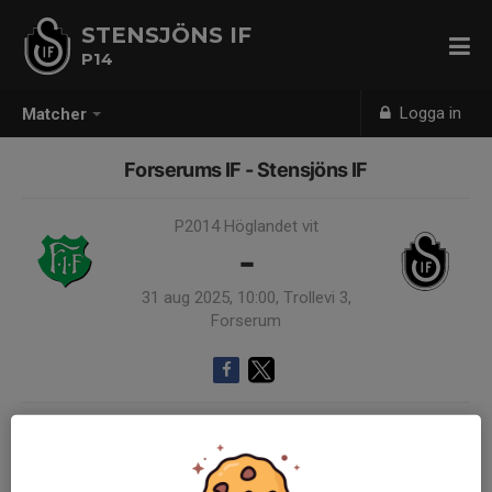
STENSJÖNS IF
P14
Logga in
Matcher
Forserums IF - Stensjöns IF
P2014 Höglandet vit
-
31 aug 2025, 10:00, Trollevi 3,
Forserum
Samling 09:00
Endast kallade kunde anmäla sig till aktiviteten. 17 personer var kallade.
Logga in här