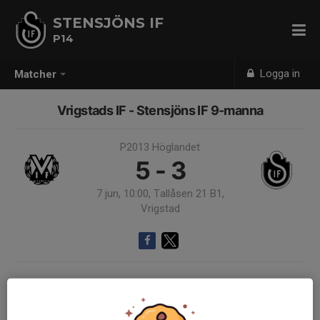
STENSJÖNS IF
P14
Logga in
Matcher
Vrigstads IF - Stensjöns IF 9-manna
P2013 Höglandet
5 - 3
7 jun, 10:00, Tallåsen 21 B1,
Vrigstad
Samling 09:00
Endast kallade kunde anmäla sig till aktiviteten. 20 personer var kallade.
Logga in här