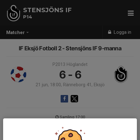
STENSJÖNS IF
P14
Logga in
Matcher
IF Eksjö Fotboll 2 - Stensjöns IF 9-manna
P2013 Höglandet
6 - 6
21 jun, 18:00, Ränneborg 41, Eksjö
Samling 17:00
Endast kallade kunde anmäla sig till aktiviteten. 21 personer var kallade.
Logga in här
9-manna