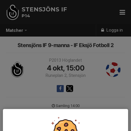
STENSJÖNS IF
P14
Logga in
Matcher
Stensjöns IF 9-manna - IF Eksjö Fotboll 2
P2013 Höglandet
4 okt, 15:00
Runeplan 2, Stensjön
Samling 14:00
Endast kallade kan anmäla sig till aktiviteten. 17 personer är kallade.
Logga in här
9-manna