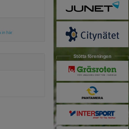
 in här
Stötta föreningen