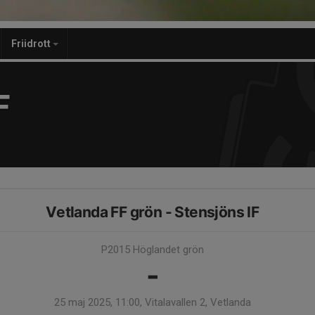
Friidrott
F
Vetlanda FF grön - Stensjöns IF
P2015 Höglandet grön
-
25 maj 2025, 11:00, Vitalavallen 2, Vetlanda