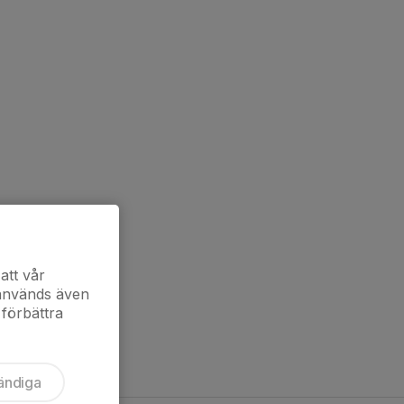
att vår
 används även
 förbättra
ändiga