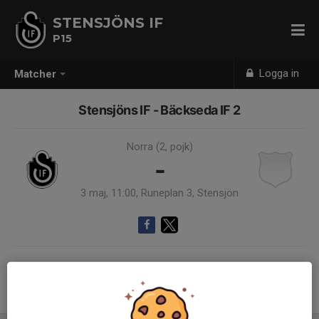
STENSJÖNS IF
P15
Logga in
Matcher
Stensjöns IF - Bäckseda IF 2
Norra (2, pojk)
-
3 maj, 11:00, Runeplan 3, Stensjön
Samling 10:00
Endast kallade kunde anmäla sig till aktiviteten. 23 personer var kallade.
Logga in här