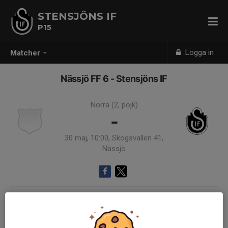
STENSJÖNS IF
P15
Logga in
Matcher
Nässjö FF 6 - Stensjöns IF
Norra (2, pojk)
-
30 maj, 10:00, Skogsvallen 41,
Nässjö
Samling 09:00
Endast kallade kunde anmäla sig till aktiviteten. 27 personer var kallade.
Logga in här