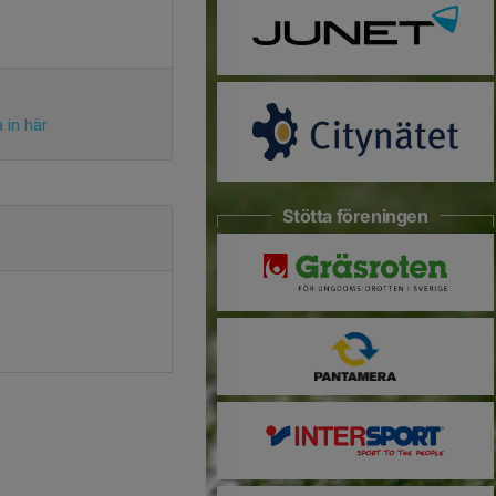
 in här
Stötta föreningen