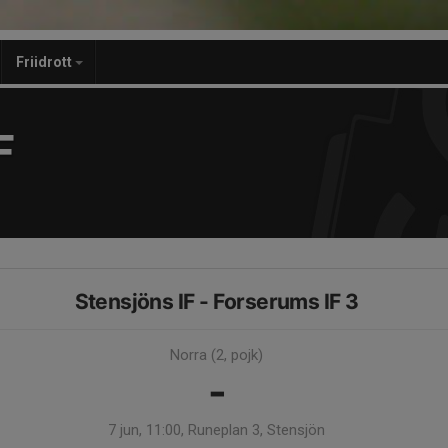
Friidrott
F
Stensjöns IF - Forserums IF 3
Norra (2, pojk)
-
7 jun, 11:00, Runeplan 3, Stensjön