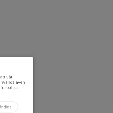
att vår
 används även
 förbättra
ändiga