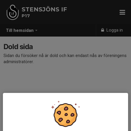
STENSJÖNS IF
P17
Logga in
Till hemsidan
Dold sida
Sidan du försöker nå är dold och kan endast nås av föreningens
administratörer.