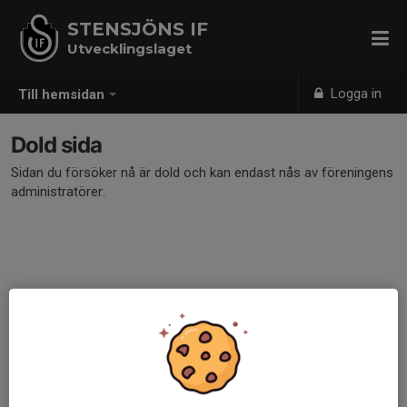
STENSJÖNS IF
Utvecklingslaget
Logga in
Till hemsidan
Dold sida
Sidan du försöker nå är dold och kan endast nås av föreningens
administratörer.