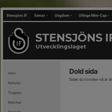
Stensjöns IF
Senior
Ungdom
Ullinge Mini-Cup
STENSJÖNS I
Utvecklingslaget
Dold sida
Hem
Sidan du försöker nå är d
Nyheter
Truppen
Matcher