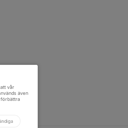
att vår
 används även
 förbättra
ändiga