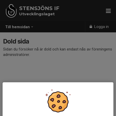
STENSJÖNS IF
Utvecklingslaget
Logga in
Till hemsidan
Dold sida
Sidan du försöker nå är dold och kan endast nås av föreningens
administratörer.