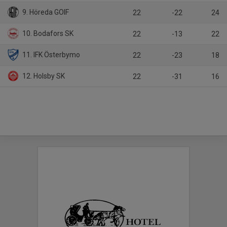
9. Höreda GOIF
22
-22
24
10. Bodafors SK
22
-13
22
11. IFK Österbymo
22
-23
18
12. Holsby SK
22
-31
16