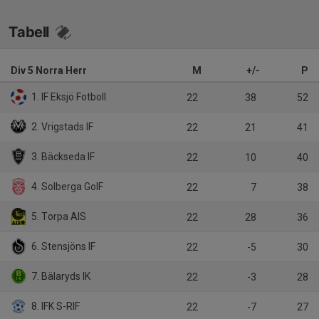
Tabell
Div 5 Norra Herr
M
+/-
P
1. IF Eksjö Fotboll
22
38
52
2. Vrigstads IF
22
21
41
3. Bäckseda IF
22
10
40
4. Solberga GoIF
22
7
38
5. Torpa AIS
22
28
36
6. Stensjöns IF
22
-5
30
7. Bälaryds IK
22
-3
28
8. IFK S-RIF
22
-7
27