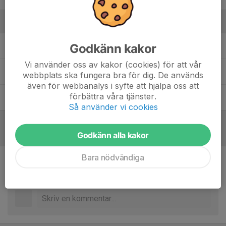
Ledare
Godkänn kakor
Oscar Gefvert
Materialförvaltare
Vi använder oss av kakor (cookies) för att vår
Bojan Kakas
Huvudtränare
webbplats ska fungera bra för dig. De används
även för webbanalys i syfte att hjälpa oss att
förbättra våra tjänster.
Thomas Lindh
Assisterande tränare
Så använder vi cookies
Referat
Godkänn alla kakor
Bara nödvändiga
Inget referat skrivet