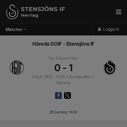
STENSJÖNS IF
Herrlag
Logga in
Matcher
Höreda GOIF - Stensjöns IF
Div 5 Norra Herr
0 - 1
24 jun 2025, 19:00, Höredavallen 1,
Höreda
Samling 18:00