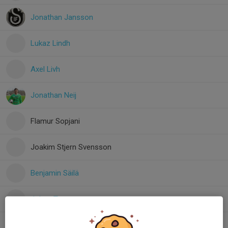
Jonathan Jansson
Lukaz Lindh
Axel Livh
Jonathan Neij
Flamur Sopjani
Joakim Stjern Svensson
Benjamin Säilä
Johan Tenggren
Filip Wiman