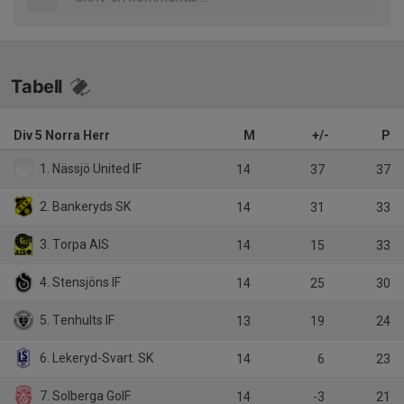
Tabell
Div 5 Norra Herr
M
+/-
P
1. Nässjö United IF
14
37
37
2. Bankeryds SK
14
31
33
3. Torpa AIS
14
15
33
4. Stensjöns IF
14
25
30
5. Tenhults IF
13
19
24
6. Lekeryd-Svart. SK
14
6
23
7. Solberga GoIF
14
-3
21