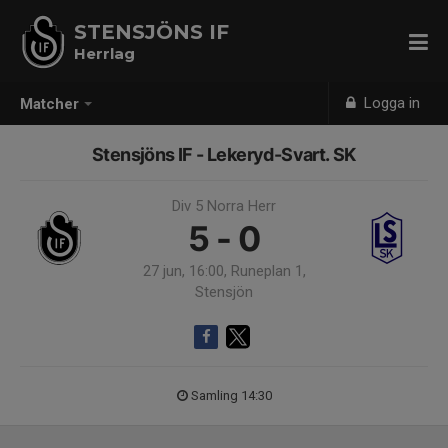
STENSJÖNS IF
Herrlag
Logga in
Matcher
Stensjöns IF - Lekeryd-Svart. SK
Div 5 Norra Herr
5 - 0
27 jun, 16:00, Runeplan 1,
Stensjön
Samling 14:30