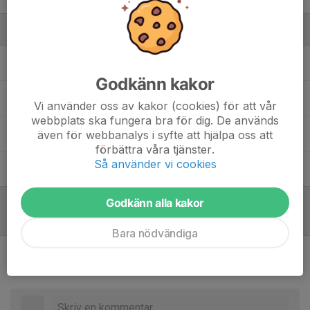
Ledare
Robin Adolfsson
Hjälptränare
Godkänn kakor
Peter Johansson
Ledare
Vi använder oss av kakor (cookies) för att vår
webbplats ska fungera bra för dig. De används
Bojan Kakas
Huvudtränare
även för webbanalys i syfte att hjälpa oss att
förbättra våra tjänster.
Så använder vi cookies
Thomas Lindh
Assisterande tränare
Godkänn alla kakor
Referat
Bara nödvändiga
Inget referat skrivet