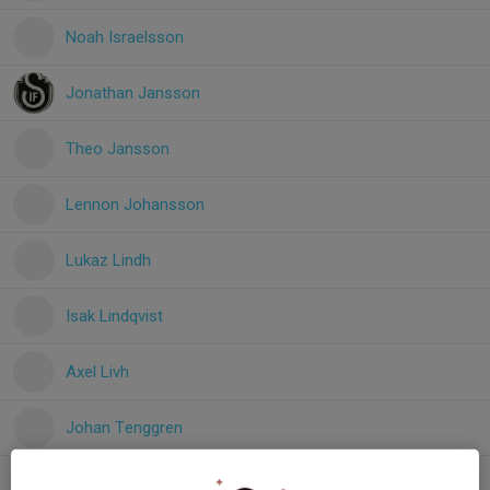
Noah Israelsson
Jonathan Jansson
Theo Jansson
Lennon Johansson
Lukaz Lindh
Isak Lindqvist
Axel Livh
Johan Tenggren
Filip Wiman