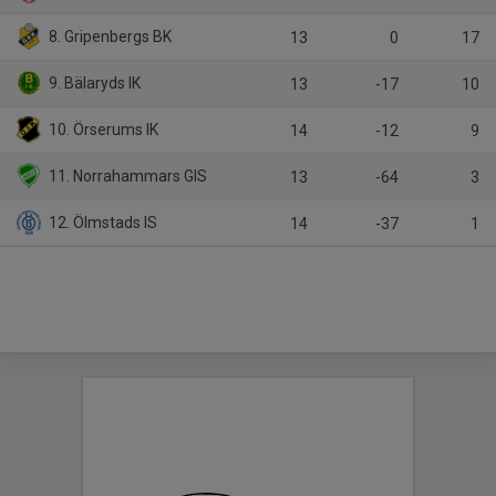
8. Gripenbergs BK
13
0
17
9. Bälaryds IK
13
-17
10
10. Örserums IK
14
-12
9
11. Norrahammars GIS
13
-64
3
12. Ölmstads IS
14
-37
1