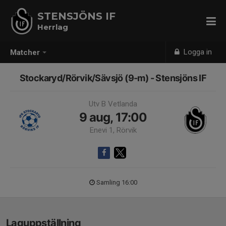
STENSJÖNS IF
Herrlag
Logga in
Matcher
Stockaryd/Rörvik/Sävsjö (9-m) - Stensjöns IF
Utv B Vetlanda
9 aug, 17:00
Enevi 1, Rörvik
Samling 16:00
Laguppställning