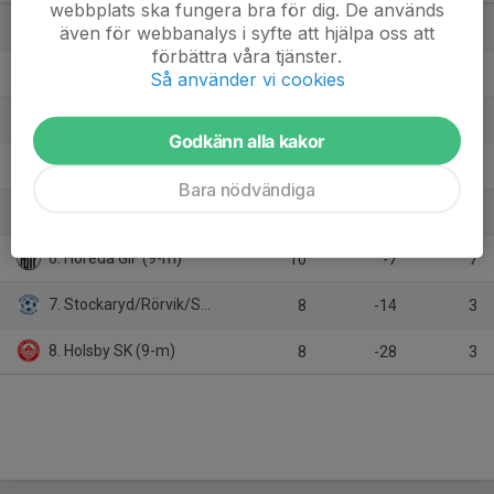
webbplats ska fungera bra för dig. De används
1. Stensjöns IF (9-m)
8
26
21
även för webbanalys i syfte att hjälpa oss att
förbättra våra tjänster.
2. Ekenässjöns IF
8
6
18
Så använder vi cookies
3. Örjansklubben/Ramkvilla IF (9-m)
9
5
16
Godkänn alla kakor
4. Myresjö IF/Österkorsberga IF
8
4
15
Bara nödvändiga
5. Vrigstads IF (9-m)
9
-4
11
6. Höreda GIF (9-m)
10
-7
7
7. Stockaryd/Rörvik/Sävsjö (9-m)
8
-14
3
8. Holsby SK (9-m)
8
-28
3