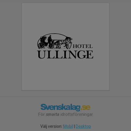
För
smarta
idrottsföreningar
Välj version:
Mobil
|
Desktop