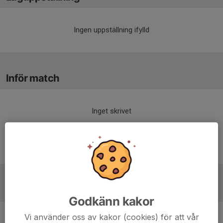
Ingen uppställning ifylld
Inför match
Inget skrivet
Tabell
Godkänn kakor
Vi använder oss av kakor (cookies) för att vår
Utv B Vetlanda
M
+/-
P