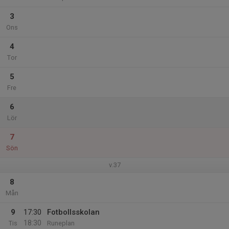
3
Ons
4
Tor
5
Fre
6
Lör
7
Sön
v.37
8
Mån
9
17:30
Fotbollsskolan
18:30
Tis
Runeplan