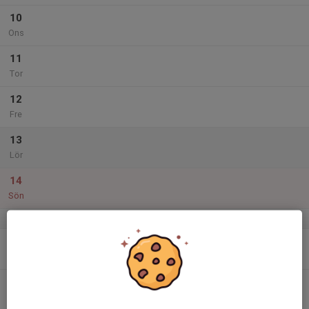
10
Ons
11
Tor
12
Fre
13
Lör
14
Sön
v.38
15
Mån
16
17:30
Fotbollsskolan
18:30
Tis
Runeplan