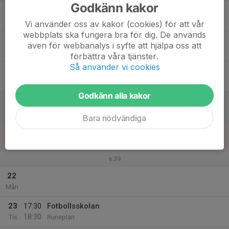
Godkänn kakor
17
Ons
Vi använder oss av kakor (cookies) för att vår
webbplats ska fungera bra för dig. De används
18
även för webbanalys i syfte att hjälpa oss att
Tor
förbättra våra tjänster.
Så använder vi cookies
19
Fre
Godkänn alla kakor
20
Lör
Bara nödvändiga
21
Sön
v.39
22
Mån
23
17:30
Fotbollsskolan
18:30
Tis
Runeplan