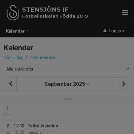
STENSJÖNS IF
Fotbollsskolan Födda 2019
Logga in
Kalender
Kalender
Gå till idag
|
Prenumerera
September 2025
v.36
1
Mån
2
17:30
Fotbollsskolan
18:30
Tis
Runeplan