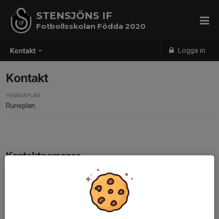
STENSJÖNS IF
Fotbollsskolan Födda 2020
Logga in
Kontakt
Kontakt
HEMMAPLAN
Runeplan
Kontaktpersoner
Mette Bromander
Ledare
Mobil visas bara för inloggade
E-post visas bara för inloggade