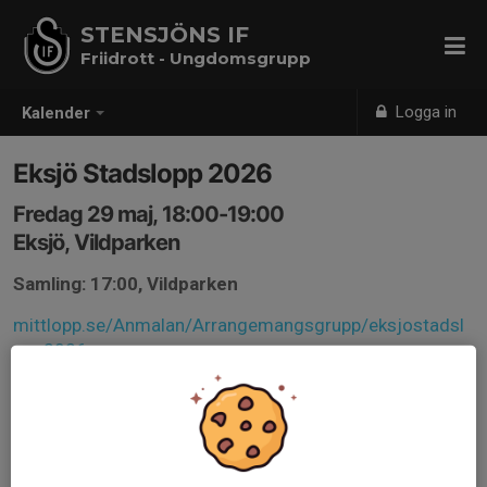
STENSJÖNS IF
Friidrott - Ungdomsgrupp
Logga in
Kalender
Eksjö Stadslopp 2026
Fredag 29 maj, 18:00-19:00
Eksjö, Vildparken
Samling: 17:00, Vildparken
mittlopp.se/Anmalan/Arrangemangsgrupp/eksjostadsl
opp2026