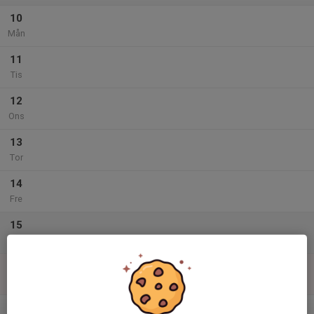
10
Mån
11
Tis
12
Ons
13
Tor
14
Fre
15
Lör
16
15:00
Friidrottskul
16:00
Sön
Stensjön, Runeplan
v.34