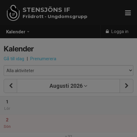
STENSJÖNS IF
Friidrott - Ungdomsgrupp
Logga in
Kalender
Kalender
Gå till idag
|
Prenumerera
Augusti 2026
1
Lör
2
Sön
v.32