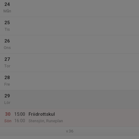
24
Mån
25
Tis
26
Ons
27
Tor
28
Fre
29
Lör
30
15:00
Friidrottskul
16:00
Sön
Stensjön, Runeplan
v.36