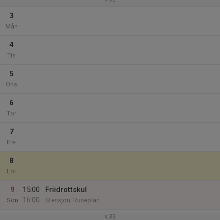
3
Mån
4
Tis
5
Ons
6
Tor
7
Fre
8
Lör
9
15:00
Friidrottskul
16:00
Sön
Stensjön, Runeplan
v.33