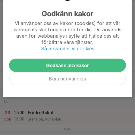
17
Godkänn kakor
Mån
Vi använder oss av kakor (cookies) för att vår
18
webbplats ska fungera bra för dig. De används
Tis
även för webbanalys i syfte att hjälpa oss att
19
förbättra våra tjänster.
Så använder vi cookies
Ons
20
Godkänn alla kakor
Tor
21
Bara nödvändiga
Fre
22
Lör
23
15:00
Friidrottskul
16:00
Sön
Stensjön, Runeplan
v.35