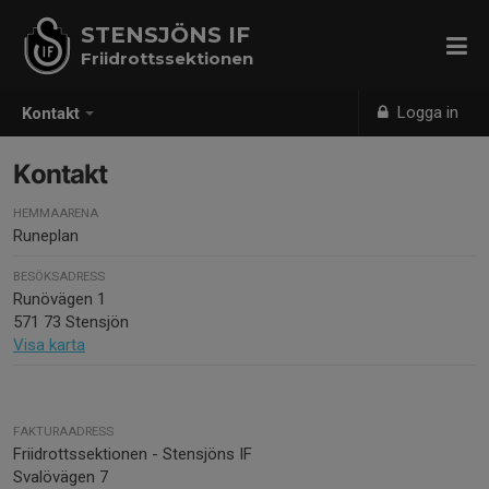
STENSJÖNS IF
Friidrottssektionen
Logga in
Kontakt
Kontakt
HEMMAARENA
Runeplan
BESÖKSADRESS
Runövägen 1
571 73 Stensjön
Visa karta
FAKTURAADRESS
Friidrottssektionen - Stensjöns IF
Svalövägen 7