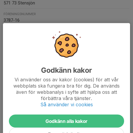
571 73 Stensjön
FÖRENINGSNUMMER
3787-16
ORG. NUMMER
827500-1413
BANKGIRO
288-3593
Godkänn kakor
Kontaktpersoner
Vi använder oss av kakor (cookies) för att vår
Viktoria Andersson
webbplats ska fungera bra för dig. De används
073-537 36 25
även för webbanalys i syfte att hjälpa oss att
E-post visas bara för inloggade
förbättra våra tjänster.
Så använder vi cookies
Mats Erixon
Kontaktperson
Godkänn alla kakor
070-215 29 45
matserixon1@gmail.com