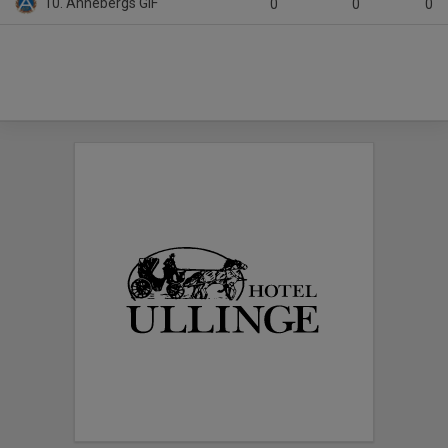
10. Annebergs GIF
0
0
0