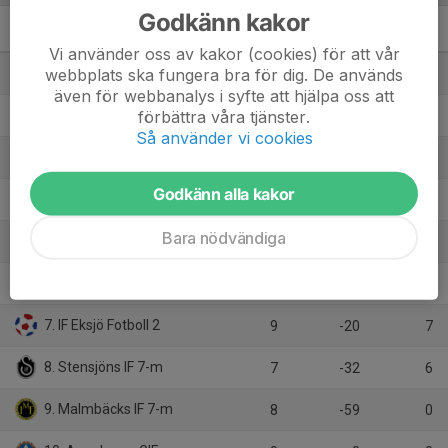
Godkänn kakor
P2012 Höglandet
M
+/-
P
Vi använder oss av kakor (cookies) för att vår
webbplats ska fungera bra för dig. De används
1. Vetlanda FF 2
8
26
24
även för webbanalys i syfte att hjälpa oss att
förbättra våra tjänster.
2. Nässjö FF 1
9
40
19
Så använder vi cookies
3. Myresjö IF
8
22
16
Godkänn alla kakor
4. Aneby SK 2
9
1
15
Bara nödvändiga
5. Sävsjö FF
7
21
12
6. Forserums IF 1
7
1
7
7. IF Eksjö Fotboll 2
9
-20
7
8. Stensjöns IF 7-m
7
-32
6
9. Malmbäcks IF 7-m
8
-59
0