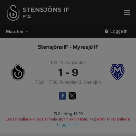
STENSJÖNS IF
P12
Logga in
Matcher
Stensjöns IF - Myresjö IF
P2012 Höglandet
1 - 9
7 jun, 17:00, Runeplan 2, Stensjön
Samling 16:00
Endast kallade kunde anmäla sig till aktiviteten. 14 personer var kallade.
Logga in här