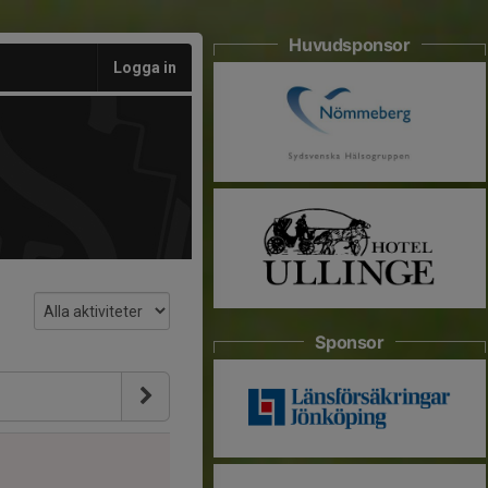
Huvudsponsor
Logga in
Sponsor