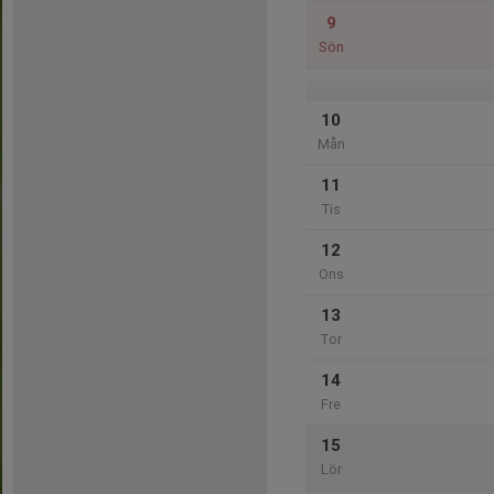
9
Sön
10
Mån
11
Tis
12
Ons
13
Tor
14
Fre
15
Lör