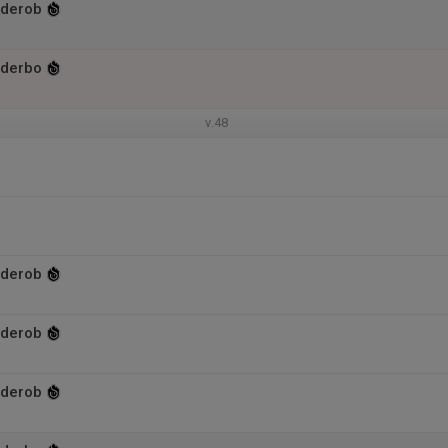
rderob
rderbo
v.48
rderob
rderob
rderob