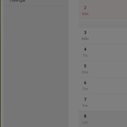
Tävlingar
2
Sön
3
Mån
4
Tis
5
Ons
6
Tor
7
Fre
8
Lör