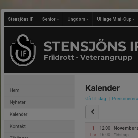
Stensjöns IF
Senior
Ungdom
Ullinge Mini-Cup
STENSJÖNS I
Friidrott - Veterangrupp
Kalender
Hem
Gå till idag
|
Prenumerer
Nyheter
Kalender
Kontakt
1
12:00
Novembers
16:00
Lör
Eldstorp