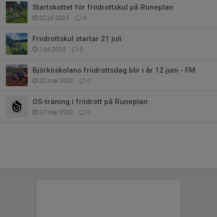
Startskottet för friidrottskul på Runeplan
22 jul 2024
0
Friidrottskul startar 21 juli
1 jul 2024
0
Björköskolans friidrottsdag blir i år 12 juni - FM
22 mar 2023
0
OS-träning i friidrott på Runeplan
27 mar 2022
0