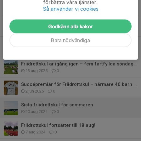
förbättra våra tjänster.
Tidigare nyheter
Så använder vi cookies
Oj vad tiden springer förbi!
Godkänn alla kakor
18 jun, 08:33
0
Bara nödvändiga
Härlig stämning på Göran Grabergs minneslopp
20 sep 2025
0
Friidrottskul är igång igen – fem fartfyllda söndagar i Stensjön!
13 aug 2025
0
Succépremiär för Friidrottskul – närmare 40 barn deltog!
2 jun 2025
0
Sista friidrottskul för sommaren
20 aug 2024
0
Friidrottskul fortsätter till 18 aug!
7 aug 2024
0