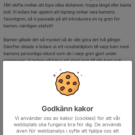
fått skifta mellan att löpa olika distanser, hoppa längd eller kasta
boll. Vi ledare har upplevt att löpning verkar vara barnens
favoritgren, så vi passade på att introducera en ny gren för
barnen, nämligen stafett!
Barnen gillade det så mycket så de ville göra det två gånger.
Därefter delade vi ledare ut ett resultatdiplom till varje barn med
barnens personliga rekord som de i varje gren gjort under
sommaren. Vi ledare vill hälsa ett stort tack till alla barn och
föräldrar, vi hoppas att vi ses igen nästa år!
Dela nyhet
Godkänn kakor
Kommentarer
Vi använder oss av kakor (cookies) för att vår
webbplats ska fungera bra för dig. De används
även för webbanalys i syfte att hjälpa oss att