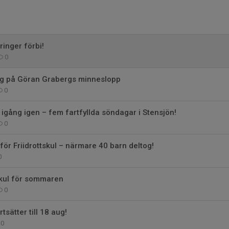
ringer förbi!
0
ng på Göran Grabergs minneslopp
0
r igång igen – fem fartfyllda söndagar i Stensjön!
0
ör Friidrottskul – närmare 40 barn deltog!
0
tskul för sommaren
0
rtsätter till 18 aug!
0