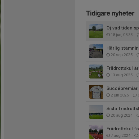
Tidigare nyheter
Oj vad tiden sp
18 jun, 08:33
Härlig stämni
20 sep 2025
Friidrottskul ä
13 aug 2025
Succépremiär f
2 jun 2025
Sista friidrot
20 aug 2024
Friidrottskul fo
7 aug 2024