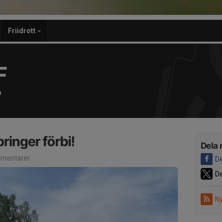
Friidrott
F
p
pringer förbi!
Dela 
mentarer
De
De
Ny