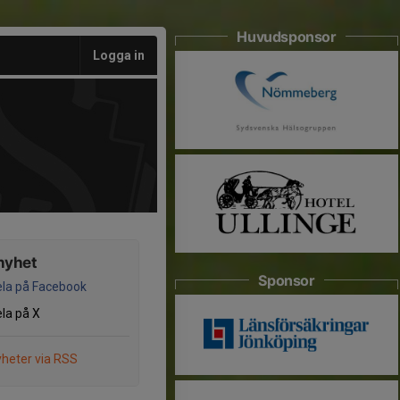
Huvudsponsor
Logga in
nyhet
Sponsor
la på Facebook
la på X
heter via RSS