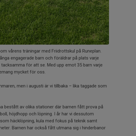
nom vårens träningar med Friidrottskul på Runeplan.
många engagerade barn och föräldrar på plats varje
gt tacksamma för att se. Med upp emot 35 barn varje
gemang mycket för oss.
maren, men i augusti är vi tillbaka – lika taggade som
a bestått av olika stationer där barnen fått prova på
boll, höjdhopp och löpning. I år har vi dessutom
som häcklöpning, kula med fokus på teknik samt
eter. Barnen har också fått utmana sig i hinderbanor