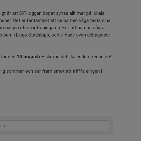
ligt är att SIF-loggan börjat synas allt mer på lokala
uner. Det är fantastiskt att se barnen våga testa sina
öreningen utanför träningarna. För att nämna några
io barn i Eksjö Stadslopp, och vi hade även deltagande
artar den
10 augusti
– skriv in det i kalendern redan nu!
härlig sommar och ser fram emot att träffa er igen i