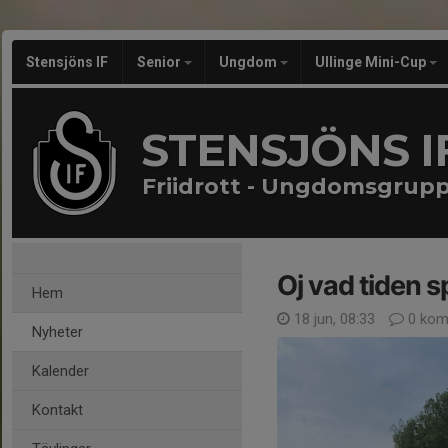
Stensjöns IF
Senior
Ungdom
Ullinge Mini-Cup
STENSJÖNS I
Friidrott - Ungdomsgrup
Oj vad tiden s
Hem
18 jun, 08:33
0 kom
Nyheter
Kalender
Kontakt