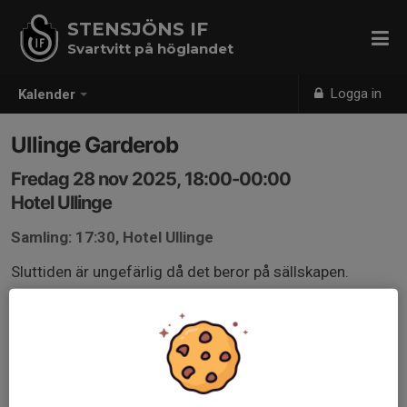
STENSJÖNS IF
Svartvitt på höglandet
Logga in
Kalender
Ullinge Garderob
Fredag 28 nov 2025, 18:00-00:00
Hotel Ullinge
Samling: 17:30, Hotel Ullinge
Sluttiden är ungefärlig då det beror på sällskapen.