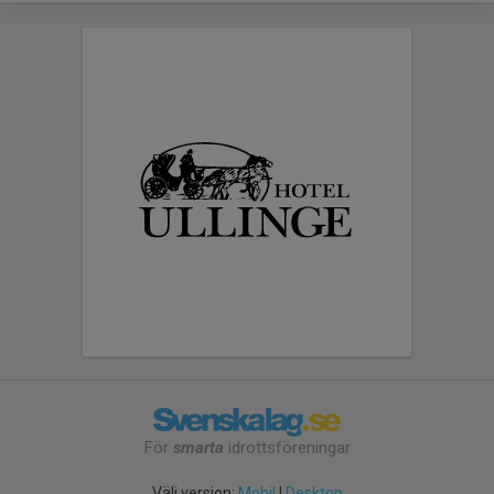
För
smarta
idrottsföreningar
Välj version:
Mobil
|
Desktop