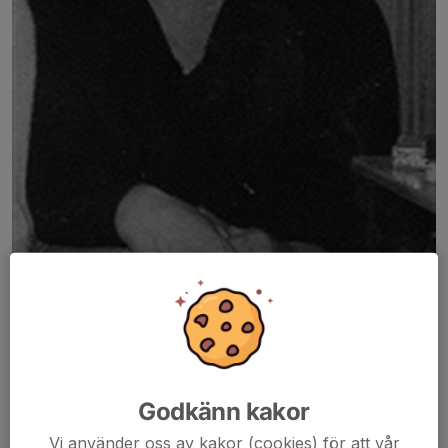
Nils Lindqvist har liksom sina äldre bröder varit medlem i
Stensjöns IF sedan tidig ungdom.Nisse är nog den medlem som
varit med längst efter Ingemar Lindqvist och Olle Johansson.
Godkänn kakor
Till skillnad mot bröderna Ingemar och Sven har Nisse inte
Vi använder oss av kakor (cookies) för att vår
engagerat så mycket som ledare.Var några år på 1950-talet med