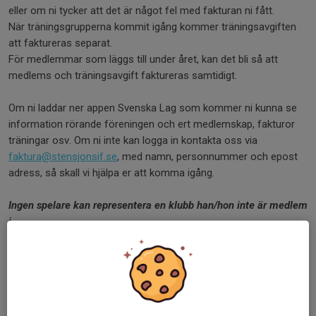
eller om ni tycker att det är något fel med fakturan ni fått.
När träningsgrupperna kommit igång kommer träningsavgiften
att faktureras separat.
För medlemmar som läggs till under året, kan det bli så att
medlems och träningsavgift faktureras samtidigt.
Om ni laddar ner appen Svenska Lag som kommer ni kunna se
information rörande föreningen och ert medlemskap, fakturor
träningar osv. Om ni inte kan logga in kontakta oss via
faktura@stensjonsif.se
, med namn, personnummer och epost
adress, så skall vi hjälpa er att komma igång.
Ingen spelare kan representera en klubb han/hon inte är medlem
i.
Därför kan man inte spela cup eller seriematch utan att ha
betalat medlemsavgift.
Vid tidigare samtal med försäkringsbolaget har de bekräftat att
försäkringar gäller för dem som är noterade som medlemmar
.