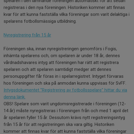
spelaren i den lämnande föreningen automatiskt för att sedan
registreras i den nya föreningen. Historiken kommer att finnas
kvar för att kunna fastställa vilka föreningar som varit delaktiga i
spelarens fotbollsmässiga utbildning.
Nyregistrering från 15 år
Föreningen ska, innan nyregistreringen genomförs i Fogis,
inhämta spelarens och, om spelaren är under 18 år, dennes
vårdnadshavares intyg att föreningen har rätt att registrera
spelaren och att spelaren samtidigt medger att dennes
personuppgifter får föras in i spelarregistret. Intyget förvaras
hos föreningen och ska på anmodan kunna uppvisas för SvFF.
Intygsdokumentet "Registrering av fotbollsspelare" hittar du via
denna länk.
OBS! Spelare som varit ungdomsregistrerade i föreningen (12-
14 år) måste nyregistreras i föreningen från och med 1 april det
år spelaren fyller 15 år. Dessutom krävs nytt registreringsintyg
från 15 år för att registreringen ska vara giltig. Historiken
kommer att finnas kvar för att kunna fastställa vilka föreningar