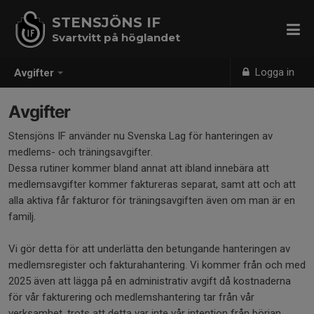
STENSJÖNS IF
Svartvitt på höglandet
Logga in
Avgifter
Avgifter
Stensjöns IF använder nu Svenska Lag för hanteringen av
medlems- och träningsavgifter.
Dessa rutiner kommer bland annat att ibland innebära att
medlemsavgifter kommer faktureras separat, samt att och att
alla aktiva får fakturor för träningsavgiften även om man är en
familj.
Vi gör detta för att underlätta den betungande hanteringen av
medlemsregister och fakturahantering. Vi kommer från och med
2025 även att lägga på en administrativ avgift då kostnaderna
för vår fakturering och medlemshantering tar från vår
verksamhet, trots att detta var inte vår intention från början.