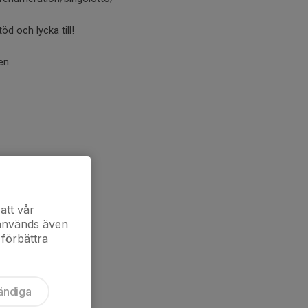
öd och lycka till!
en
att vår
 används även
 förbättra
ändiga