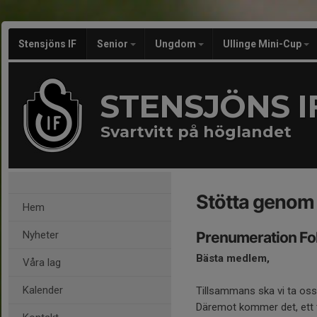
Stensjöns IF
Senior
Ungdom
Ullinge Mini-Cup
STENSJÖNS I
Svartvitt på höglandet
Stötta genom 
Hem
Nyheter
Prenumeration Fo
Bästa medlem,
Våra lag
Kalender
Tillsammans ska vi ta oss
Däremot kommer det, ett ta