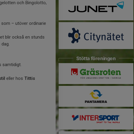
gelotten och Bingolotto,
g som – utöver ordinarie
et blir också en stunds
 dag.
Stötta föreningen
s samtidigt.
til
eller hos
Tittis