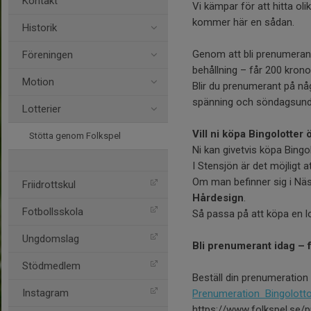
Kontakt
Vi kämpar för att hitta ol
kommer här en sådan.
Historik
Genom att bli prenumerant 
Föreningen
behållning – får 200 kronor
Motion
Blir du prenumerant på nå
spänning och söndagsunderh
Lotterier
Vill ni köpa Bingolotter 
Stötta genom Folkspel
Ni kan givetvis köpa Bingo
I Stensjön är det möjligt 
Om man befinner sig i Näs
Friidrottskul
Hårdesign
.
Fotbollsskola
Så passa på att köpa en lo
Ungdomslag
Bli prenumerant idag – f
Stödmedlem
Beställ din prenumeration 
Instagram
Prenumeration Bingolott
https://www.folkspel.se/