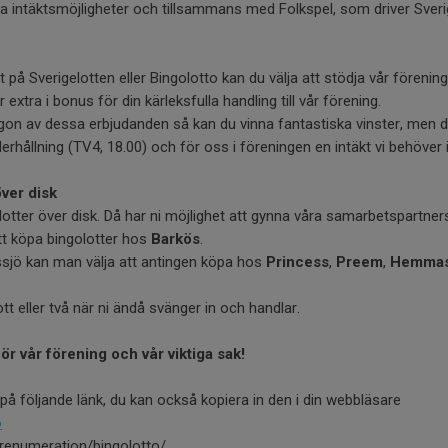
ika intäktsmöjligheter och tillsammans med Folkspel, som driver Sveri
på Sverigelotten eller Bingolotto kan du välja att stödja vår förenin
 extra i bonus för din kärleksfulla handling till vår förening.
gon av dessa erbjudanden så kan du vinna fantastiska vinster, men d
ållning (TV4, 18.00) och för oss i föreningen en intäkt vi behöver i
över disk
lotter över disk. Då har ni möjlighet att gynna våra samarbetspartner
att köpa bingolotter hos
Barkös
.
sjö kan man välja att antingen köpa hos
Princess
,
Preem
,
Hemmas
tt eller två när ni ändå svänger in och handlar.
ör vår förening och vår viktiga sak!
på följande länk, du kan också kopiera in den i din webbläsare
o
prenumeration/bingolotto/