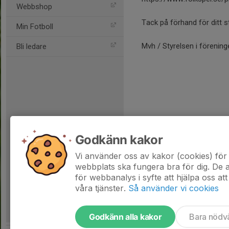
Webbshop
Tack på förhand för ditt st
Min Fotboll
Mvh / Styrelsen i förening
Bli ledare
Godkänn kakor
Vi använder oss av kakor (cookies) för 
webbplats ska fungera bra för dig. De
för webbanalys i syfte att hjälpa oss att
våra tjänster.
Så använder vi cookies
Godkänn alla kakor
Bara nödv