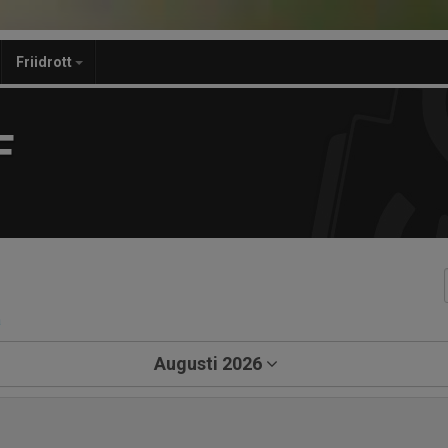
Friidrott
F
a
Augusti 2026