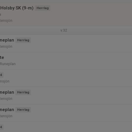
Holsby SK (9-m)
Herrlag
a
tensjön
v.32
uneplan
Herrlag
tensjön
te
 Runeplan
4
ensjön
uneplan
Herrlag
tensjön
uneplan
Herrlag
tensjön
4