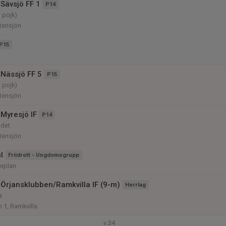
Sävsjö FF 1
P14
, pojk)
tensjön
P15
Nässjö FF 5
P15
, pojk)
tensjön
Myresjö IF
P14
ndet
tensjön
l
Friidrott - Ungdomsgrupp
neplan
Örjansklubben/Ramkvilla IF (9-m)
Herrlag
a
n 1, Ramkvilla
v.34