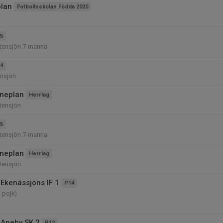
olan
Fotbollsskolan Födda 2020
5
Stensjön 7-manna
4
ensjön
uneplan
Herrlag
tensjön
5
Stensjön 7-manna
uneplan
Herrlag
tensjön
Ekenässjöns IF 1
P14
, pojk)
 Aneby SK 2
P12