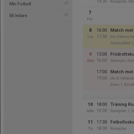
19:30
Runeplan, St
Min Fotboll
7
Bli ledare
Fre
8
16:00
Match mot
17:30
Lör
Div 5 Norra He
Örensvallen 1
9
15:00
Friidrottsku
16:00
Sön
Stensjön, Ru
17:00
Match mot 
19:00
Utv B Vetland
Enevi 1, Rörvi
10
18:00
Träning R
19:30
Mån
Runeplan 1, S
11
17:30
Fotbollssk
18:30
Tis
Runeplan