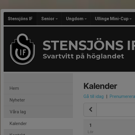
Stensjöns IF
Senior
Ungdom
Ullinge Mini-Cup
STENSJÖNS I
Svartvitt på höglandet
Kalender
Hem
Gå till idag
|
Prenumerer
Nyheter
Våra lag
Kalender
1
Lör