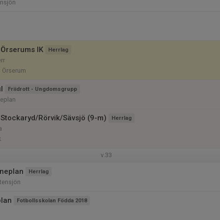
ensjön
 Örserums IK
Herrlag
rr
, Örserum
l
Friidrott - Ungdomsgrupp
neplan
Stockaryd/Rörvik/Sävsjö (9-m)
Herrlag
a
k
v.33
uneplan
Herrlag
tensjön
olan
Fotbollsskolan Födda 2018