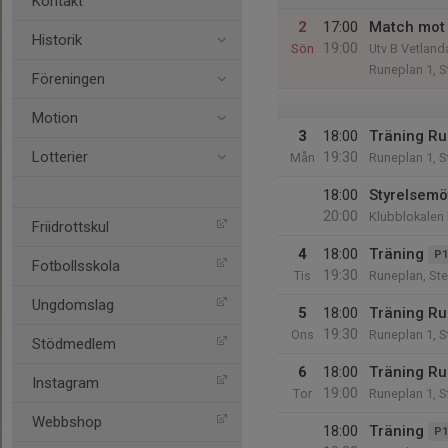
Kontakt
2
17:00
Match mot 
Historik
19:00
Sön
Utv B Vetland
Runeplan 1, S
Föreningen
Motion
3
18:00
Träning R
Lotterier
19:30
Mån
Runeplan 1, S
18:00
Styrelsemö
20:00
Klubblokalen
Friidrottskul
4
18:00
Träning
P1
Fotbollsskola
19:30
Tis
Runeplan, St
Ungdomslag
5
18:00
Träning R
19:30
Ons
Runeplan 1, S
Stödmedlem
6
18:00
Träning R
Instagram
19:00
Tor
Runeplan 1, S
Webbshop
18:00
Träning
P1