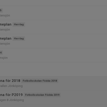
5
tensjön
uneplan
Herrlag
tensjön
uneplan
Herrlag
tensjön
4
ensjön
na för 2018
Fotbollsskolan Födda 2018
allen Jönköping
na för P2019
Fotbollsskolan Födda 2019
ägen 8 Jönköping