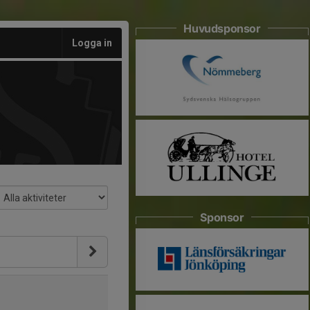
Huvudsponsor
Logga in
Sponsor