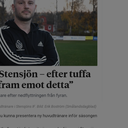
tränare i Stensjöns IF. Bild: Erik Boström (Smålandsdagblad)
 nu kunna presentera ny huvudtränare inför säsongen