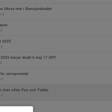
n Ultras mm i Stensjönbladet
0
cupen
0
t 2025
0
2025 börjar ikväll 6 maj 17.30!!!
0
för seriepremiär
0
r över efter Peo och Tobbe
0
0