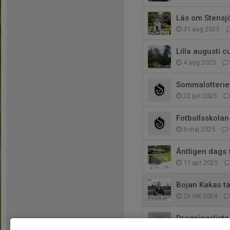
Läs om Stensjö
31 aug 2025
Lilla augusti 
4 aug 2025
Sommalotterie
22 jun 2025
Fotbollsskolan 
6 maj 2025
Äntligen dags 
11 apr 2025
Bojan Kakas ta
23 okt 2024
Dragningslista
7 sep 2024