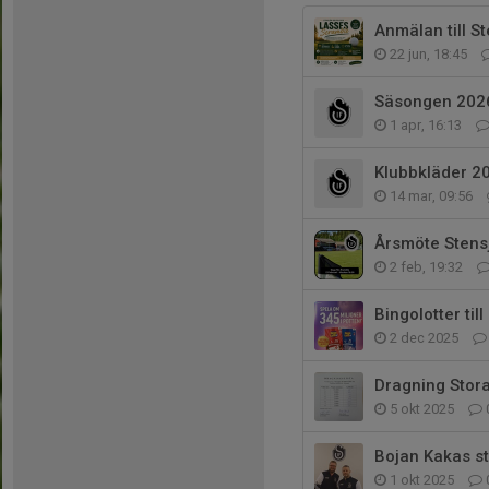
Anmälan till S
22 jun, 18:45
Säsongen 2026
1 apr, 16:13
Klubbkläder 2
14 mar, 09:56
Årsmöte Stensj
2 feb, 19:32
Bingolotter til
2 dec 2025
Dragning Stora
5 okt 2025
Bojan Kakas st
1 okt 2025