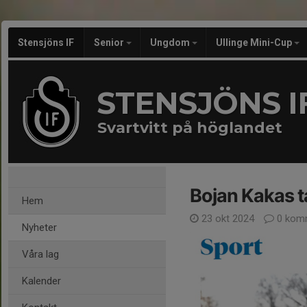
Stensjöns IF
Senior
Ungdom
Ullinge Mini-Cup
STENSJÖNS I
Svartvitt på höglandet
Bojan Kakas t
Hem
23 okt 2024
0 kom
Nyheter
Våra lag
Kalender