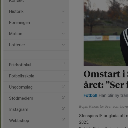
Kontakt
Historik
Föreningen
Motion
Lotterier
Friidrottskul
Fotbollsskola
Ungdomslag
Stödmedlem
Bojan Kakas tar över som huvud
Instagram
Stensjöns IF är glada att
Webbshop
2025.