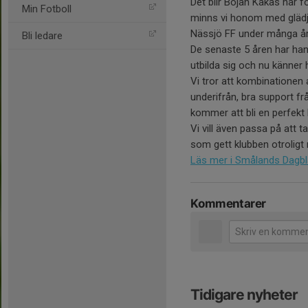
Det blir Bojan Kakas har f
Min Fotboll
minns vi honom med glädj
Nässjö FF under många å
Bli ledare
De senaste 5 åren har han
utbilda sig och nu känner 
Vi tror att kombinationen
underifrån, bra support fr
kommer att bli en perfek
Vi vill även passa på att
som gett klubben otrolig
Läs mer i Smålands Dagb
Kommentarer
Tidigare nyheter