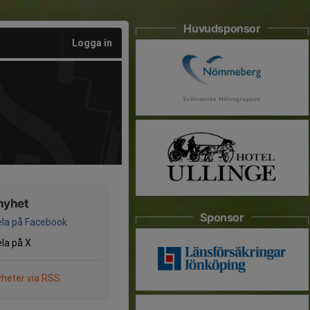
Huvudsponsor
Logga in
nyhet
Sponsor
la på Facebook
la på X
heter via RSS