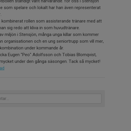
otbollen ständigt varit närvarande. för oss i Stensjön
e som spelare och lokalt har han även representerat
r.
 kombinerat rollen som assisterande tränare med att
han sig redo att kliva in som huvudtränare.
 av miljön i Stensjön, många unga killar som kommer
ån organisationen och en ung seniortrupp som vill mer,
t kombination under kommande år.
 tacka Eugen "Peo" Adolfsson och Tobias Blomqvist,
t mycket under den gånga säsongen. Tack så mycket!
lad