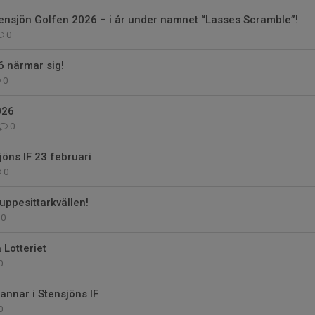
tensjön Golfen 2026 – i år under namnet “Lasses Scramble”!
0
 närmar sig!
0
026
0
öns IF 23 februari
0
l uppesittarkvällen!
0
 Lotteriet
0
annar i Stensjöns IF
0