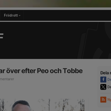
Friidrott
F
ar över efter Peo och Tobbe
Dela 
mentarer
De
De
Ny