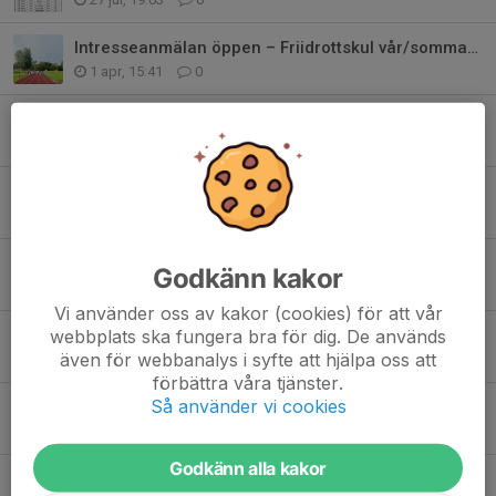
Intresseanmälan öppen – Friidrottskul vår/sommar 🌸☀️
1 apr, 15:41
0
Härlig stämning på Göran Grabergs minneslopp
20 sep 2025
0
Friidrottskul är igång igen – fem fartfyllda söndagar i Stensjön!
13 aug 2025
0
Succépremiär för Friidrottskul – närmare 40 barn deltog!
Godkänn kakor
2 jun 2025
0
Vi använder oss av kakor (cookies) för att vår
webbplats ska fungera bra för dig. De används
Friidrottskul och Eksjö Stadslopp – en aktiv start på sommaren!
även för webbanalys i syfte att hjälpa oss att
14 maj 2025
0
förbättra våra tjänster.
Så använder vi cookies
Friidrottskul startar 21 juli
1 jul 2024
0
Godkänn alla kakor
Uppdatering från friidrotten 2024