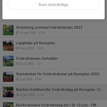
12 jun 2024
0
Bara nödvändiga
Anmälan fortfarande öppen till Göran Grabergs Minneslopp 8 oktober
3 okt 2023
0
Avslutning sommarfriidrottskolan 2023
16 sep 2023
0
Löpglädje på Runeplan
8 aug 2023
0
Friidrottskolan fortsätter
22 jul 2023
1
Startskottet för friidrottskolan på Runeplan 2023
7 jul 2023
0
Björkös traditionella friidrottsdag på Runeplan 12/6 -23
22 jun 2023
0
Björköskolans friidrottsdag blir i år 12 juni - FM