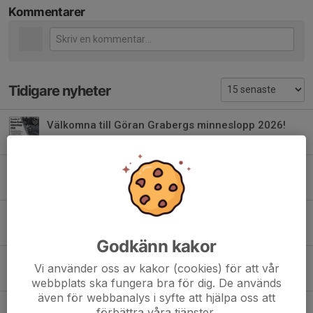
Kommentarer
Tidigare nyheter
Välkomna till Göran Grabergs minneslopp 2026!
27 jul, 19:03
0
Intresseanmälan öppen – Friidrottskul vår/sommar 🌸☀️
1 apr, 15:41
0
Härlig stämning på Göran Grabergs minneslopp
20 sep 2025
0
Godkänn kakor
Friidrottskul är igång igen – fem fartfyllda söndagar i Stensjön!
Vi använder oss av kakor (cookies) för att vår
13 aug 2025
0
webbplats ska fungera bra för dig. De används
även för webbanalys i syfte att hjälpa oss att
Succépremiär för Friidrottskul – närmare 40 barn deltog!
förbättra våra tjänster.