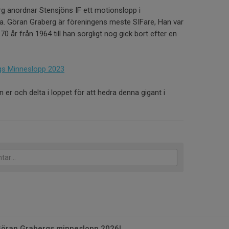
rg anordnar Stensjöns IF ett motionslopp i
ra. Göran Graberg är föreningens meste SIFare, Han var
 70 år från 1964 till han sorgligt nog gick bort efter en
gs Minneslopp 2023
 er och delta i loppet för att hedra denna gigant i
 Göran Grabergs minneslopp 2026!