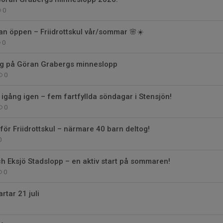
0
n öppen – Friidrottskul vår/sommar 🌸☀️
0
ng på Göran Grabergs minneslopp
0
r igång igen – fem fartfyllda söndagar i Stensjön!
0
ör Friidrottskul – närmare 40 barn deltog!
0
och Eksjö Stadslopp – en aktiv start på sommaren!
0
artar 21 juli