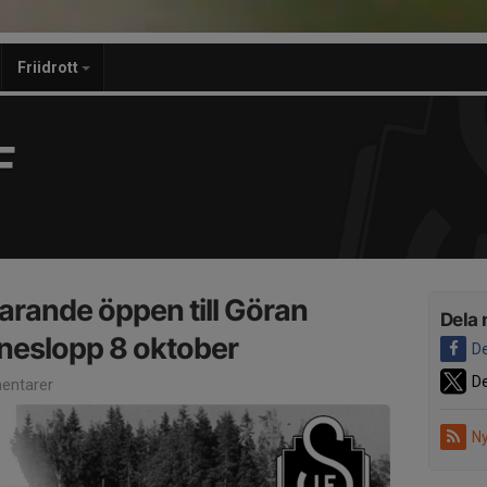
Friidrott
F
arande öppen till Göran
Dela 
neslopp 8 oktober
De
De
entarer
Ny