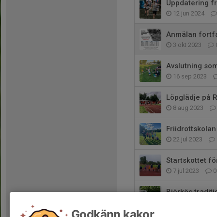
Uppdatering fr
12 jun 2024
Anmälan fortf
3 okt 2023
Avslutning so
16 sep 2023
Löpglädje på 
8 aug 2023
Friidrottskolan
22 jul 2023
Startskottet f
7 jul 2023
0
Björkös tradit
22 jun 2023
Godkänn kakor