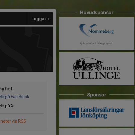
Huvudsponsor
Logga in
nyhet
Sponsor
la på Facebook
la på X
heter via RSS