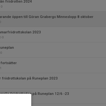
ån friidrotten 2024
0
arande öppen till Göran Grabergs Minneslopp 8 oktober
0
mmarfriidrottskolan 2023
0
Runeplan
0
 fortsätter
1
ör friidrottskolan på Runeplan 2023
ionella friidrottsdag på Runeplan 12/6 -23
0