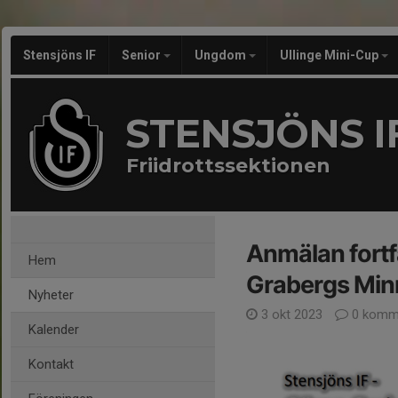
Stensjöns IF
Senior
Ungdom
Ullinge Mini-Cup
STENSJÖNS I
Friidrottssektionen
Anmälan fortf
Hem
Grabergs Min
Nyheter
3 okt 2023
0 komm
Kalender
Kontakt