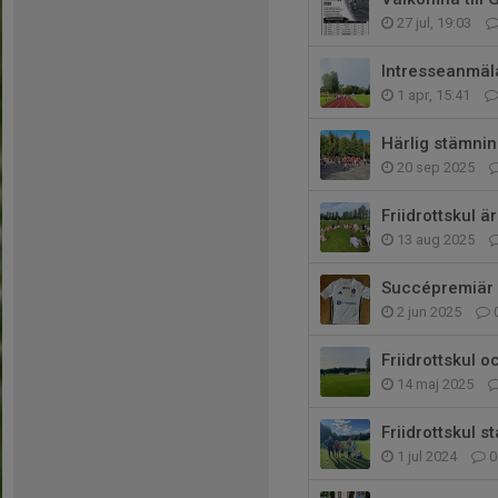
27 jul, 19:03
Intresseanmäla
1 apr, 15:41
Härlig stämni
20 sep 2025
Friidrottskul ä
13 aug 2025
Succépremiär f
2 jun 2025
Friidrottskul 
14 maj 2025
Friidrottskul st
1 jul 2024
0